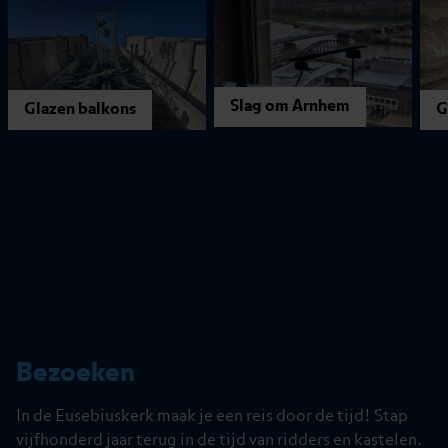
Slag om Arnhem
Glazen balkons
G
Bezoeken
In de Eusebiuskerk maak je een reis door de tijd! Stap
vijfhonderd jaar terug in de tijd van ridders en kastelen.