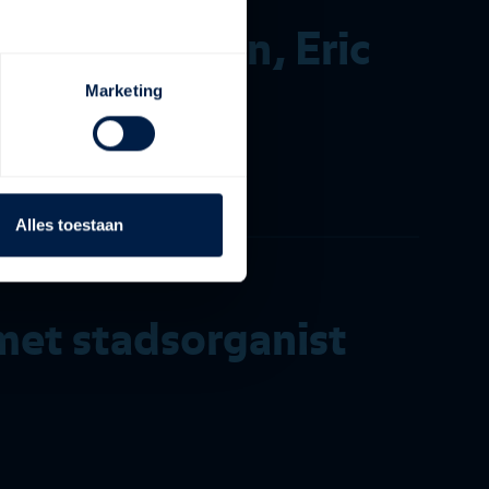
ron McFadden, Eric
Marketing
erff
Alles toestaan
et stadsorganist