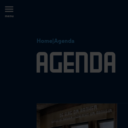
Eusebius
Arnhem
menu
Home
|
Agenda
Agenda