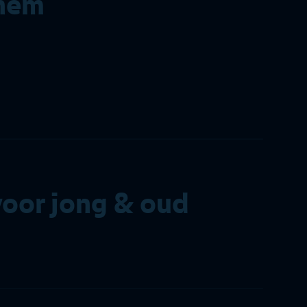
nhem
voor jong & oud