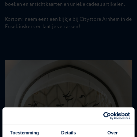
boeken en ansichtkaarten en unieke cadeau artikelen.
Kortom: neem eens een kijkje bij Citystore Arnhem in de
Eusebiuskerk en laat je verrassen!
Toestemming
Details
Over